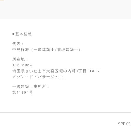
■基本情報
代表：
中島行雅（一級建築士/管理建築士）
所在地：
330-0804
埼玉県さいたま市大宮区堀の内町3丁目310-5
メゾン・ド・パサージュ101
一級建築士事務所：
第11894号
copy